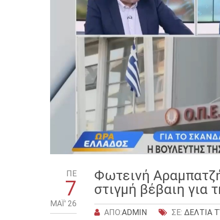
Φωτεινή Αραμπατζή
ΠΕ
7
στιγμή βέβαιη για 
ΜΑΪ́' 26
ΑΠΌ:
ADMIN
ΣΕ:
ΔΕΛΤΊΑ 