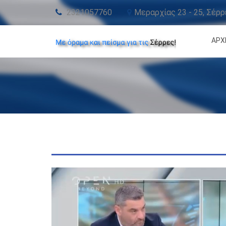
2321057760
Μεραρχίας 23 - 25, Σέρ
ΑΡΧ