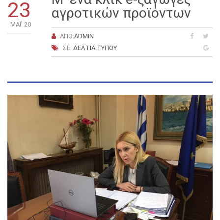
23
αγροτικών προϊόντων
ΜΑΪ́' 20
ΑΠΌ:
ADMIN
ΣΕ:
ΔΕΛΤΊΑ ΤΎΠΟΥ