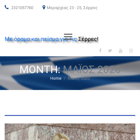
2321057760
Μεραρχίας 23 - 25, Σέρρες
ΝΕΑ ΔΗΜΟΚΡΑΤΙΑ
Menu
MONTH:
ΜΆΙΟΣ 2020
Home
/
Μάιος 2020