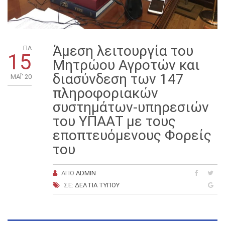
Άμεση λειτουργία του
ΠΑ
15
Μητρώου Αγροτών και
διασύνδεση των 147
ΜΑΪ́' 20
πληροφοριακών
συστημάτων-υπηρεσιών
του ΥΠΑΑΤ με τους
εποπτευόμενους Φορείς
του
ΑΠΌ:
ADMIN
ΣΕ:
ΔΕΛΤΊΑ ΤΎΠΟΥ