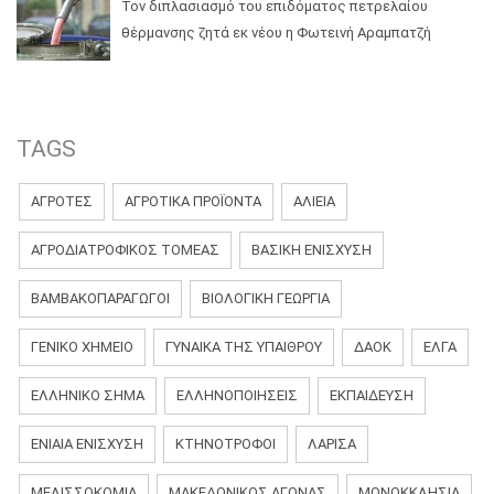
Τον διπλασιασμό του επιδόματος πετρελαίου
θέρμανσης ζητά εκ νέου η Φωτεινή Αραμπατζή
TAGS
ΑΓΡΟΤΕΣ
ΑΓΡΟΤΙΚΑ ΠΡΟΪΟΝΤΑ
ΑΛΙΕΙΑ
ΑΓΡΟΔΙΑΤΡΟΦΙΚΌΣ ΤΟΜΈΑΣ
ΒΑΣΙΚΗ ΕΝΙΣΧΥΣΗ
ΒΑΜΒΑΚΟΠΑΡΑΓΩΓΟΊ
ΒΙΟΛΟΓΙΚΉ ΓΕΩΡΓΊΑ
ΓΕΝΙΚΌ ΧΗΜΕΊΟ
ΓΥΝΑΊΚΑ ΤΗΣ ΥΠΑΊΘΡΟΥ
ΔΑΟΚ
ΕΛΓΑ
ΕΛΛΗΝΙΚΟ ΣΗΜΑ
ΕΛΛΗΝΟΠΟΙΗΣΕΙΣ
ΕΚΠΑΊΔΕΥΣΗ
ΕΝΙΑΊΑ ΕΝΊΣΧΥΣΗ
ΚΤΗΝΟΤΡΟΦΟΙ
ΛΆΡΙΣΑ
ΜΕΛΙΣΣΟΚΟΜΙΑ
ΜΑΚΕΔΟΝΙΚΌΣ ΑΓΏΝΑΣ
ΜΟΝΟΚΚΛΗΣΙΆ