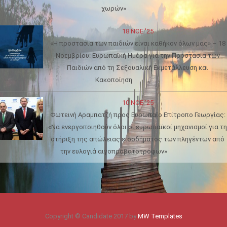
χωρών»
18 ΝΟΈ '25
«Η προστασία των παιδιών είναι καθήκον όλων μας» – 18
Νοεμβρίου: Ευρωπαϊκή Ημέρα για την Προστασία των
Παιδιών από τη Σεξουαλική Εκμετάλλευση και
Κακοποίηση
10 ΝΟΈ '25
Φωτεινή Αραμπατζή προς Ευρωπαίο Επίτροπο Γεωργίας:
«Να ενεργοποιηθούν όλοι οι ευρωπαϊκοί μηχανισμοί για τη
στήριξη της απώλειας εισοδήματος των πληγέντων από
την ευλογιά αιγοπροβατοτρόφων»
Copyright © Candidate 2017 by
MW Templates