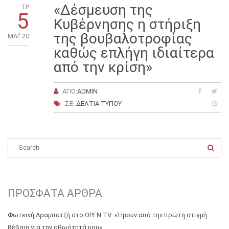
«Δέσμευση της
ΤΡ
5
Κυβέρνησης η στήριξη
της βουβαλοτροφίας
ΜΑΪ́' 20
καθώς επλήγη ιδιαίτερα
από την κρίση»
ΑΠΌ:
ADMIN
ΣΕ:
ΔΕΛΤΊΑ ΤΎΠΟΥ
ΠΡΌΣΦΑΤΑ ΆΡΘΡΑ
Φωτεινή Αραμπατζή στο OPEN TV: «Ήμουν από την πρώτη στιγμή
βέβαιη για την αθωότητά μου»