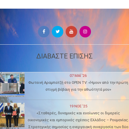
ΔΙΑΒΑΣΤΕ ΕΠΙΣΗΣ
07 ΜΑΪ́ '26
Φωτεινή Αραμπατζή στο OPEN TV: «Ήμουν από την πρώτη
στιγμή βέβαιη για την αθωότητά μου»
19 ΝΟΈ '25
«Σταθερές, δυναμικές και ευοίωνες οι διμερείς
οικονομικές και εμπορικές σχέσεις Ελλάδος – Ρουμανίας.
Στρατηγικής σημασίας η ενεργειακή συνεργασία των δύο