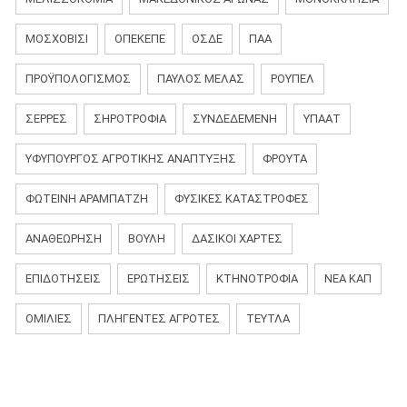
ΜΟΣΧΟΒΙΣΊ
ΟΠΕΚΕΠΕ
ΟΣΔΕ
ΠΑΑ
ΠΡΟΫΠΟΛΟΓΙΣΜΟΣ
ΠΑΎΛΟΣ ΜΕΛΆΣ
ΡΟΎΠΕΛ
ΣΕΡΡΕΣ
ΣΗΡΟΤΡΟΦΙΑ
ΣΥΝΔΕΔΕΜΕΝΗ
ΥΠΑΑΤ
ΥΦΥΠΟΥΡΓΟΣ ΑΓΡΟΤΙΚΗΣ ΑΝΑΠΤΥΞΗΣ
ΦΡΟΥΤΑ
ΦΩΤΕΙΝΗ ΑΡΑΜΠΑΤΖΗ
ΦΥΣΙΚΈΣ ΚΑΤΑΣΤΡΟΦΈΣ
ΑΝΑΘΕΏΡΗΣΗ
ΒΟΥΛΉ
ΔΑΣΙΚΟΊ ΧΆΡΤΕΣ
ΕΠΙΔΟΤΉΣΕΙΣ
ΕΡΩΤΉΣΕΙΣ
ΚΤΗΝΟΤΡΟΦΊΑ
ΝΈΑ ΚΑΠ
ΟΜΙΛΊΕΣ
ΠΛΗΓΈΝΤΕΣ ΑΓΡΌΤΕΣ
ΤΕΎΤΛΑ