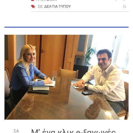
ΣΕ:
ΔΕΛΤΊΑ ΤΎΠΟΥ
Μ’ ένα κλικ e-ξαγωγές
ΣΑ