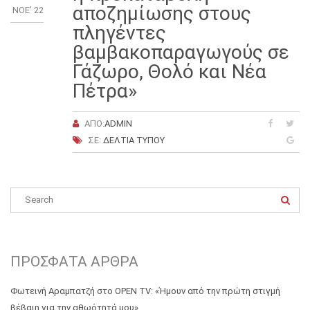
αποζημίωσης στους
ΝΟΈ' 22
πληγέντες
βαμβακοπαραγωγούς σε
Γάζωρο, Θολό και Νέα
Πέτρα»
ΑΠΌ:
ADMIN
ΣΕ:
ΔΕΛΤΊΑ ΤΎΠΟΥ
ΠΡΌΣΦΑΤΑ ΆΡΘΡΑ
Φωτεινή Αραμπατζή στο OPEN TV: «Ήμουν από την πρώτη στιγμή
βέβαιη για την αθωότητά μου»