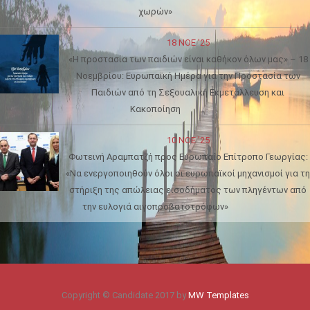
χωρών»
18 ΝΟΈ '25
«Η προστασία των παιδιών είναι καθήκον όλων μας» – 18
Νοεμβρίου: Ευρωπαϊκή Ημέρα για την Προστασία των
Παιδιών από τη Σεξουαλική Εκμετάλλευση και
Κακοποίηση
10 ΝΟΈ '25
Φωτεινή Αραμπατζή προς Ευρωπαίο Επίτροπο Γεωργίας:
«Να ενεργοποιηθούν όλοι οι ευρωπαϊκοί μηχανισμοί για τη
στήριξη της απώλειας εισοδήματος των πληγέντων από
την ευλογιά αιγοπροβατοτρόφων»
Copyright © Candidate 2017 by
MW Templates