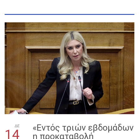
«Εντός τριών εβδομάδων
ΔΕ
14
η προκαταβολή