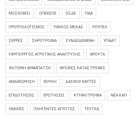
ΜΟΣΧΟΒΙΣΊ
ΟΠΕΚΕΠΕ
ΟΣΔΕ
ΠΑΑ
ΠΡΟΫΠΟΛΟΓΙΣΜΟΣ
ΠΑΎΛΟΣ ΜΕΛΆΣ
ΡΟΎΠΕΛ
ΣΕΡΡΕΣ
ΣΗΡΟΤΡΟΦΙΑ
ΣΥΝΔΕΔΕΜΕΝΗ
ΥΠΑΑΤ
ΥΦΥΠΟΥΡΓΟΣ ΑΓΡΟΤΙΚΗΣ ΑΝΑΠΤΥΞΗΣ
ΦΡΟΥΤΑ
ΦΩΤΕΙΝΗ ΑΡΑΜΠΑΤΖΗ
ΦΥΣΙΚΈΣ ΚΑΤΑΣΤΡΟΦΈΣ
ΑΝΑΘΕΏΡΗΣΗ
ΒΟΥΛΉ
ΔΑΣΙΚΟΊ ΧΆΡΤΕΣ
ΕΠΙΔΟΤΉΣΕΙΣ
ΕΡΩΤΉΣΕΙΣ
ΚΤΗΝΟΤΡΟΦΊΑ
ΝΈΑ ΚΑΠ
ΟΜΙΛΊΕΣ
ΠΛΗΓΈΝΤΕΣ ΑΓΡΌΤΕΣ
ΤΕΎΤΛΑ