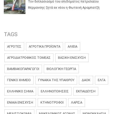
Τον διπλασιασμό του επιδόματος πετρελαίου
θέρμανσης ζητά εκ νέου η Φωτεινή Αραμπατζή
TAGS
ΑΓΡΟΤΕΣ
ΑΓΡΟΤΙΚΑ ΠΡΟΪΟΝΤΑ
ΑΛΙΕΙΑ
ΑΓΡΟΔΙΑΤΡΟΦΙΚΌΣ ΤΟΜΈΑΣ
ΒΑΣΙΚΗ ΕΝΙΣΧΥΣΗ
ΒΑΜΒΑΚΟΠΑΡΑΓΩΓΟΊ
ΒΙΟΛΟΓΙΚΉ ΓΕΩΡΓΊΑ
ΓΕΝΙΚΌ ΧΗΜΕΊΟ
ΓΥΝΑΊΚΑ ΤΗΣ ΥΠΑΊΘΡΟΥ
ΔΑΟΚ
ΕΛΓΑ
ΕΛΛΗΝΙΚΟ ΣΗΜΑ
ΕΛΛΗΝΟΠΟΙΗΣΕΙΣ
ΕΚΠΑΊΔΕΥΣΗ
ΕΝΙΑΊΑ ΕΝΊΣΧΥΣΗ
ΚΤΗΝΟΤΡΟΦΟΙ
ΛΆΡΙΣΑ
ΜΕΛΙΣΣΟΚΟΜΙΑ
ΜΑΚΕΔΟΝΙΚΌΣ ΑΓΏΝΑΣ
ΜΟΝΟΚΚΛΗΣΙΆ