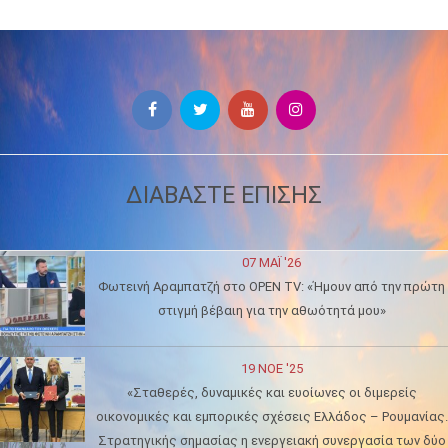
ΔΙΑΒΑΣΤΕ ΕΠΙΣΗΣ
07 ΜΑΪ́ '26
Φωτεινή Αραμπατζή στο OPEN TV: «Ήμουν από την πρώτη
στιγμή βέβαιη για την αθωότητά μου»
19 ΝΟΈ '25
«Σταθερές, δυναμικές και ευοίωνες οι διμερείς
οικονομικές και εμπορικές σχέσεις Ελλάδος – Ρουμανίας.
Στρατηγικής σημασίας η ενεργειακή συνεργασία των δύο