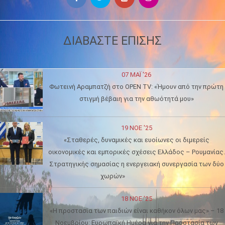
ΔΙΑΒΑΣΤΕ ΕΠΙΣΗΣ
07 ΜΑΪ́ '26
Φωτεινή Αραμπατζή στο OPEN TV: «Ήμουν από την πρώτη
στιγμή βέβαιη για την αθωότητά μου»
19 ΝΟΈ '25
«Σταθερές, δυναμικές και ευοίωνες οι διμερείς
οικονομικές και εμπορικές σχέσεις Ελλάδος – Ρουμανίας.
Στρατηγικής σημασίας η ενεργειακή συνεργασία των δύο
χωρών»
18 ΝΟΈ '25
«Η προστασία των παιδιών είναι καθήκον όλων μας» – 18
Νοεμβρίου: Ευρωπαϊκή Ημέρα για την Προστασία των