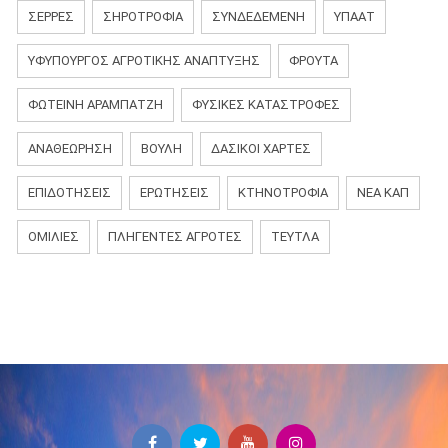
ΣΕΡΡΕΣ
ΣΗΡΟΤΡΟΦΙΑ
ΣΥΝΔΕΔΕΜΕΝΗ
ΥΠΑΑΤ
ΥΦΥΠΟΥΡΓΟΣ ΑΓΡΟΤΙΚΗΣ ΑΝΑΠΤΥΞΗΣ
ΦΡΟΥΤΑ
ΦΩΤΕΙΝΗ ΑΡΑΜΠΑΤΖΗ
ΦΥΣΙΚΈΣ ΚΑΤΑΣΤΡΟΦΈΣ
ΑΝΑΘΕΏΡΗΣΗ
ΒΟΥΛΉ
ΔΑΣΙΚΟΊ ΧΆΡΤΕΣ
ΕΠΙΔΟΤΉΣΕΙΣ
ΕΡΩΤΉΣΕΙΣ
ΚΤΗΝΟΤΡΟΦΊΑ
ΝΈΑ ΚΑΠ
ΟΜΙΛΊΕΣ
ΠΛΗΓΈΝΤΕΣ ΑΓΡΌΤΕΣ
ΤΕΎΤΛΑ