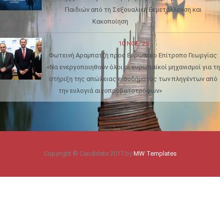
Παιδιών από τη Σεξουαλική Εκμετάλλευση και
Κακοποίηση
10 ΝΟΈ '25
Φωτεινή Αραμπατζή προς Ευρωπαίο Επίτροπο Γεωργίας:
«Να ενεργοποιηθούν όλοι οι ευρωπαϊκοί μηχανισμοί για τη
στήριξη της απώλειας εισοδήματος των πληγέντων από
την ευλογιά αιγοπροβατοτρόφων»
Copyright © Candidate 2017 by
MW Templates