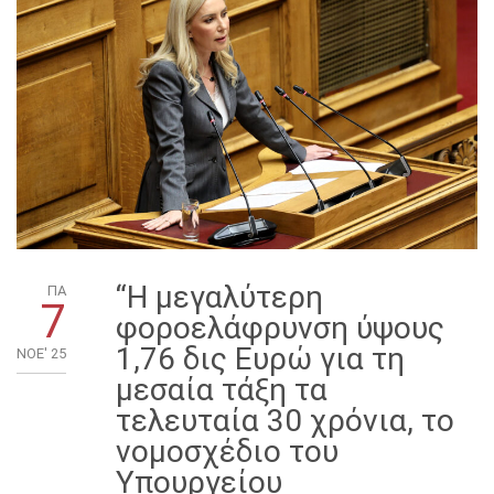
“Η μεγαλύτερη
ΠΑ
7
φοροελάφρυνση ύψους
1,76 δις Ευρώ για τη
ΝΟΈ' 25
μεσαία τάξη τα
τελευταία 30 χρόνια, το
νομοσχέδιο του
Υπουργείου