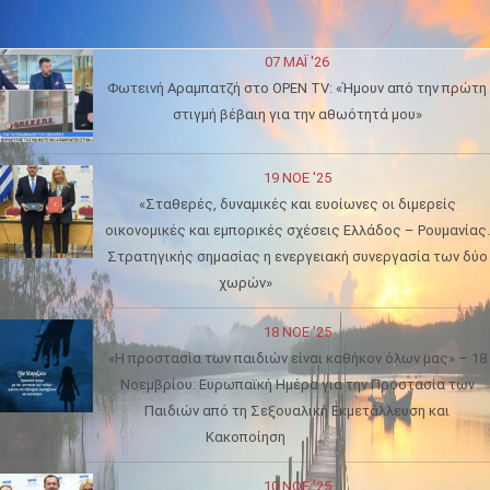
07 ΜΑΪ́ '26
Φωτεινή Αραμπατζή στο OPEN TV: «Ήμουν από την πρώτη
στιγμή βέβαιη για την αθωότητά μου»
19 ΝΟΈ '25
«Σταθερές, δυναμικές και ευοίωνες οι διμερείς
οικονομικές και εμπορικές σχέσεις Ελλάδος – Ρουμανίας.
Στρατηγικής σημασίας η ενεργειακή συνεργασία των δύο
χωρών»
18 ΝΟΈ '25
«Η προστασία των παιδιών είναι καθήκον όλων μας» – 18
Νοεμβρίου: Ευρωπαϊκή Ημέρα για την Προστασία των
Παιδιών από τη Σεξουαλική Εκμετάλλευση και
Κακοποίηση
10 ΝΟΈ '25