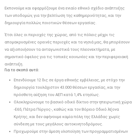
Εκπονούμε και εφαρμόζουμε ένα ενιαίο εθνικό σχέδιο ανάπτυξης
των υποδομών, για την βελτίωση της καθημερινότητας, και την
δημιουργία πολλών, ποιοτικών θέσεων εργασίας.
Έτσι όλες οι περιοχές της χώρας, από τις πόλεις μέχρι τις
απομακρυσμένες ορεινές περιοχές και τα νησιά μας, θα μπορέσουν
να αξιοποιήσουν τα ανταγωνιστικά τους πλεονεκτήματα, με
σημαντικό όφελος για τις τοπικές κοινωνίες και την περιφερειακή
ανάπτυξη.
Για το σκοπό αυτό:
Επενδύουμε 12 δις σε έργα εθνικής εμβέλειας, με στόχο την
δημιουργία τουλάχιστον 43.000 θέσεων εργασίας, και την
πρόσθετη αύξηση του ΑΕΠ κατά 1,4% ετησίως.
Ολοκληρώνουμε το βασικό οδικό δίκτυο στην ηπειρωτική χώρα
-Ε65, Πάτρα Πύργος-, καθώς και τον Βόρειο Οδικό Άξονα
Κρήτης, και δεν αφήνουμε καμία πόλη της Ελλάδας χωρίς
σύνδεση με τους μεγάλους αυτοκινητοδρόμους.
Προχωρούμε στην άμεση υλοποίηση των προγραμματισμένων