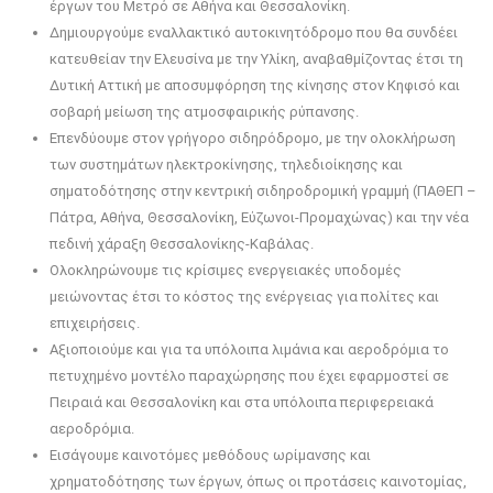
έργων του Μετρό σε Αθήνα και Θεσσαλονίκη.
Δημιουργούμε εναλλακτικό αυτοκινητόδρομο που θα συνδέει
κατευθείαν την Ελευσίνα με την Υλίκη, αναβαθμίζοντας έτσι τη
Δυτική Αττική με αποσυμφόρηση της κίνησης στον Κηφισό και
σοβαρή μείωση της ατμοσφαιρικής ρύπανσης.
Επενδύουμε στον γρήγορο σιδηρόδρομο, με την ολοκλήρωση
των συστημάτων ηλεκτροκίνησης, τηλεδιοίκησης και
σηματοδότησης στην κεντρική σιδηροδρομική γραμμή (ΠΑΘΕΠ –
Πάτρα, Αθήνα, Θεσσαλονίκη, Εύζωνοι-Προμαχώνας) και την νέα
πεδινή χάραξη Θεσσαλονίκης-Καβάλας.
Ολοκληρώνουμε τις κρίσιμες ενεργειακές υποδομές
μειώνοντας έτσι το κόστος της ενέργειας για πολίτες και
επιχειρήσεις.
Αξιοποιούμε και για τα υπόλοιπα λιμάνια και αεροδρόμια το
πετυχημένο μοντέλο παραχώρησης που έχει εφαρμοστεί σε
Πειραιά και Θεσσαλονίκη και στα υπόλοιπα περιφερειακά
αεροδρόμια.
Εισάγουμε καινοτόμες μεθόδους ωρίμανσης και
χρηματοδότησης των έργων, όπως οι προτάσεις καινοτομίας,