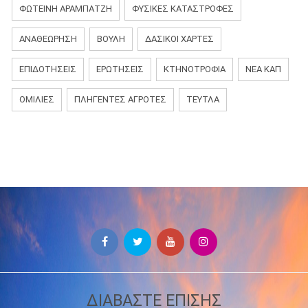
ΦΩΤΕΙΝΗ ΑΡΑΜΠΑΤΖΗ
ΦΥΣΙΚΈΣ ΚΑΤΑΣΤΡΟΦΈΣ
ΑΝΑΘΕΏΡΗΣΗ
ΒΟΥΛΉ
ΔΑΣΙΚΟΊ ΧΆΡΤΕΣ
ΕΠΙΔΟΤΉΣΕΙΣ
ΕΡΩΤΉΣΕΙΣ
ΚΤΗΝΟΤΡΟΦΊΑ
ΝΈΑ ΚΑΠ
ΟΜΙΛΊΕΣ
ΠΛΗΓΈΝΤΕΣ ΑΓΡΌΤΕΣ
ΤΕΎΤΛΑ
ΔΙΑΒΑΣΤΕ ΕΠΙΣΗΣ