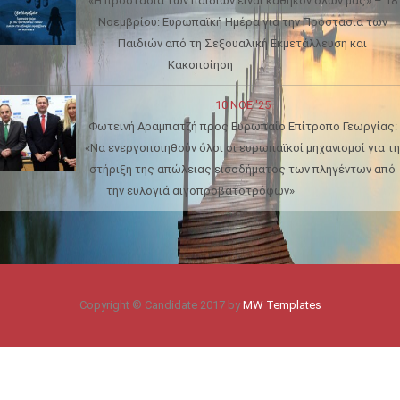
«Η προστασία των παιδιών είναι καθήκον όλων μας» – 18
Νοεμβρίου: Ευρωπαϊκή Ημέρα για την Προστασία των
Παιδιών από τη Σεξουαλική Εκμετάλλευση και
Κακοποίηση
10 ΝΟΈ '25
Φωτεινή Αραμπατζή προς Ευρωπαίο Επίτροπο Γεωργίας:
«Να ενεργοποιηθούν όλοι οι ευρωπαϊκοί μηχανισμοί για τη
στήριξη της απώλειας εισοδήματος των πληγέντων από
την ευλογιά αιγοπροβατοτρόφων»
Copyright © Candidate 2017 by
MW Templates