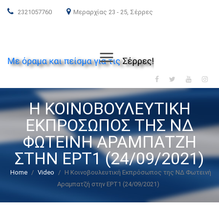
2321057760
Μεραρχίας 23 - 25, Σέρρες
ΝΕΑ ΔΗΜΟΚΡΑΤΙΑ
Menu
Η ΚΟΙΝΟΒΟΥΛΕΥΤΙΚΉ
ΕΚΠΡΌΣΩΠΟΣ ΤΗΣ ΝΔ
ΦΩΤΕΙΝΉ ΑΡΑΜΠΑΤΖΉ
ΣΤΗΝ ΕΡΤ1 (24/09/2021)
Home
/
Video
/
Η Κοινοβουλευτική Εκπρόσωπος της ΝΔ Φωτεινή
Αραμπατζή στην ΕΡΤ1 (24/09/2021)