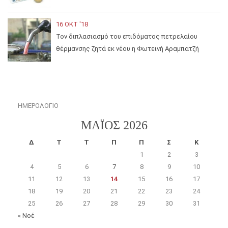
16 ΟΚΤ '18
Τον διπλασιασμό του επιδόματος πετρελαίου
θέρμανσης ζητά εκ νέου η Φωτεινή Αραμπατζή
ΗΜΕΡΟΛΟΓΙΟ
ΜΆΙΟΣ 2026
Δ
Τ
Τ
Π
Π
Σ
Κ
1
2
3
4
5
6
7
8
9
10
11
12
13
14
15
16
17
18
19
20
21
22
23
24
25
26
27
28
29
30
31
« Νοέ