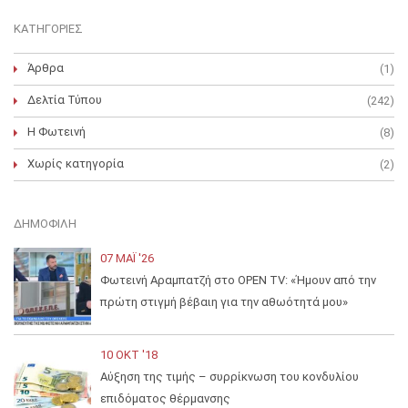
ΚΑΤΗΓΟΡΊΕΣ
Άρθρα
(1)
Δελτία Τύπου
(242)
Η Φωτεινή
(8)
Χωρίς κατηγορία
(2)
ΔΗΜΟΦΙΛΉ
07 ΜΑΪ́ '26
Φωτεινή Αραμπατζή στο OPEN TV: «Ήμουν από την
πρώτη στιγμή βέβαιη για την αθωότητά μου»
10 ΟΚΤ '18
Αύξηση της τιμής – συρρίκνωση του κονδυλίου
επιδόματος θέρμανσης