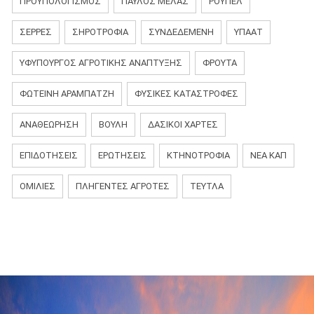
ΠΡΟΫΠΟΛΟΓΙΣΜΟΣ
ΠΑΎΛΟΣ ΜΕΛΆΣ
ΡΟΎΠΕΛ
ΣΕΡΡΕΣ
ΣΗΡΟΤΡΟΦΙΑ
ΣΥΝΔΕΔΕΜΕΝΗ
ΥΠΑΑΤ
ΥΦΥΠΟΥΡΓΟΣ ΑΓΡΟΤΙΚΗΣ ΑΝΑΠΤΥΞΗΣ
ΦΡΟΥΤΑ
ΦΩΤΕΙΝΗ ΑΡΑΜΠΑΤΖΗ
ΦΥΣΙΚΈΣ ΚΑΤΑΣΤΡΟΦΈΣ
ΑΝΑΘΕΏΡΗΣΗ
ΒΟΥΛΉ
ΔΑΣΙΚΟΊ ΧΆΡΤΕΣ
ΕΠΙΔΟΤΉΣΕΙΣ
ΕΡΩΤΉΣΕΙΣ
ΚΤΗΝΟΤΡΟΦΊΑ
ΝΈΑ ΚΑΠ
ΟΜΙΛΊΕΣ
ΠΛΗΓΈΝΤΕΣ ΑΓΡΌΤΕΣ
ΤΕΎΤΛΑ