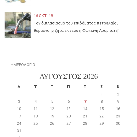
16 ΟΚΤ '18
Τον διπλασιασμό του επιδόματος πετρελαίου
θέρμανσης ζητά εκ νέου η Φωτεινή Αραμπατζή
ΗΜΕΡΟΛΟΓΙΟ
ΑΎΓΟΥΣΤΟΣ 2026
Δ
Τ
Τ
Π
Π
Σ
Κ
1
2
3
4
5
6
7
8
9
10
11
12
13
14
15
16
17
18
19
20
21
22
23
24
25
26
27
28
29
30
31