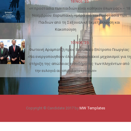
18 ΝΟΈ '25
«Η προστασία των παιδιών είναι καθήκον όλων μας» – 18
Νοεμβρίου: Ευρωπαϊκή Ημέρα για την Προστασία των
Παιδιών από τη Σεξουαλική Εκμετάλλευση και
Κακοποίηση
10 ΝΟΈ '25
Φωτεινή Αραμπατζή προς Ευρωπαίο Επίτροπο Γεωργίας:
«Να ενεργοποιηθούν όλοι οι ευρωπαϊκοί μηχανισμοί για τη
στήριξη της απώλειας εισοδήματος των πληγέντων από
την ευλογιά αιγοπροβατοτρόφων»
Copyright © Candidate 2017 by
MW Templates