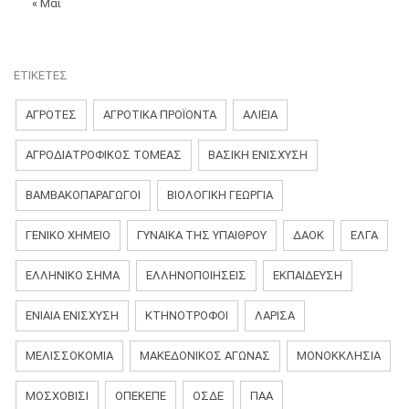
« Μαΐ
ΕΤΙΚΈΤΕΣ
ΑΓΡΟΤΕΣ
ΑΓΡΟΤΙΚΑ ΠΡΟΪΟΝΤΑ
ΑΛΙΕΙΑ
ΑΓΡΟΔΙΑΤΡΟΦΙΚΌΣ ΤΟΜΈΑΣ
ΒΑΣΙΚΗ ΕΝΙΣΧΥΣΗ
ΒΑΜΒΑΚΟΠΑΡΑΓΩΓΟΊ
ΒΙΟΛΟΓΙΚΉ ΓΕΩΡΓΊΑ
ΓΕΝΙΚΌ ΧΗΜΕΊΟ
ΓΥΝΑΊΚΑ ΤΗΣ ΥΠΑΊΘΡΟΥ
ΔΑΟΚ
ΕΛΓΑ
ΕΛΛΗΝΙΚΟ ΣΗΜΑ
ΕΛΛΗΝΟΠΟΙΗΣΕΙΣ
ΕΚΠΑΊΔΕΥΣΗ
ΕΝΙΑΊΑ ΕΝΊΣΧΥΣΗ
ΚΤΗΝΟΤΡΟΦΟΙ
ΛΆΡΙΣΑ
ΜΕΛΙΣΣΟΚΟΜΙΑ
ΜΑΚΕΔΟΝΙΚΌΣ ΑΓΏΝΑΣ
ΜΟΝΟΚΚΛΗΣΙΆ
ΜΟΣΧΟΒΙΣΊ
ΟΠΕΚΕΠΕ
ΟΣΔΕ
ΠΑΑ